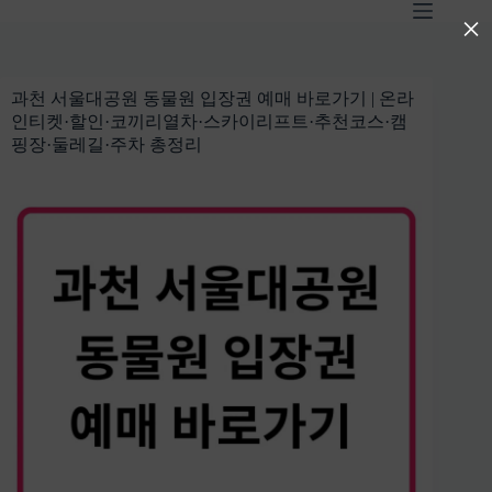
본
×
문
으
로
과천 서울대공원 동물원 입장권 예매 바로가기 | 온라
건
인티켓·할인·코끼리열차·스카이리프트·추천코스·캠
너
핑장·둘레길·주차 총정리
뛰
기