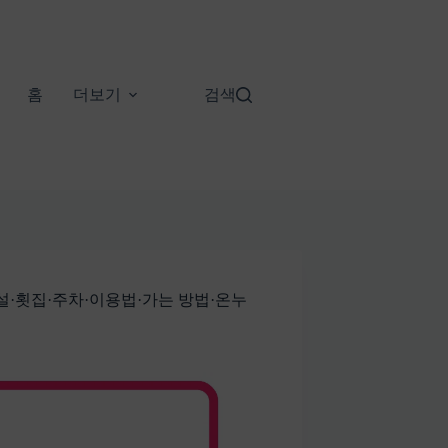
홈
더보기
검색
설·횟집·주차·이용법·가는 방법·온누