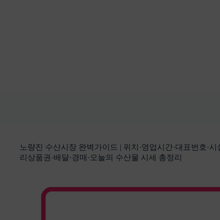
본
문
으
로
건
너
뛰
기
노량진 수산시장 완벽가이드 | 위치·영업시간·대표번호·시
리상품권·배달·경매·오늘의 수산물 시세 총정리