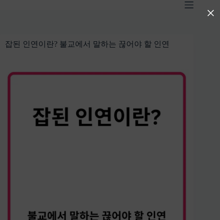
본
×
문
으
로
잡된 인연이란? 불교에서 말하는 끊어야 할 인연
건
너
뛰
기