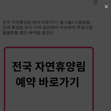
본
×
문
으
로
전국 자연휴양림 예약 바로가기 | 숲나들e 이용방법·
건
전국 휴양림 위치·가격·일반예약·우선예약·추첨신청·
너
월별현황·할인·예약팁 총정리
뛰
기