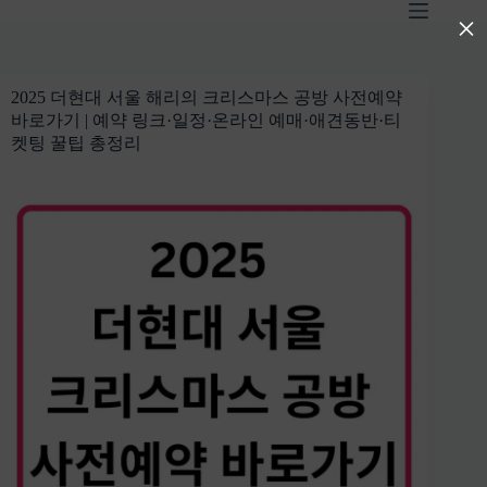
본
×
문
으
로
2025 더현대 서울 해리의 크리스마스 공방 사전예약
건
바로가기 | 예약 링크·일정·온라인 예매·애견동반·티
너
켓팅 꿀팁 총정리
뛰
기