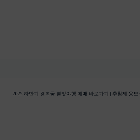
본
문
으
로
건
너
뛰
기
2025 하반기 경복궁 별빛야행 예매 바로가기 | 추첨제 응