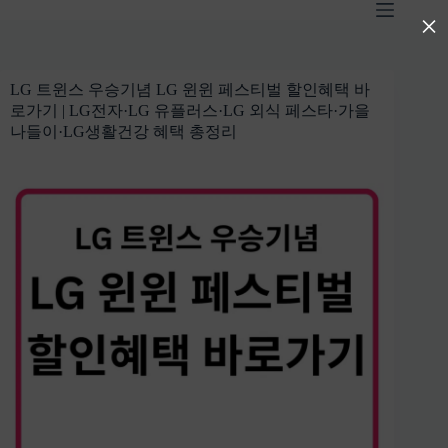
본
×
문
으
로
LG 트윈스 우승기념 LG 윈윈 페스티벌 할인혜택 바
건
로가기 | LG전자·LG 유플러스·LG 외식 페스타·가을
너
나들이·LG생활건강 혜택 총정리
뛰
기